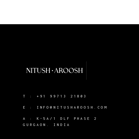
T :
+91 99713 21803
E :
INFO@NITUSHAROOSH.COM
A :
K-5A/1 DLF PHASE 2
GURGAON. INDIA